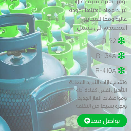
توفّر انفيروسيرف غازات
تبريد معاد تأهيلها بجودة
عالية وفقًا للمعايير
المعتمدة، التي تشمل
R-22
R-134A
R-410A
وتقدم غازات التبريد المعادة
التأهيل نفس كفاءة أداء
ومواصفات الغاز الجديد
وبجزء بسيط من التكلفة.
تواصل معنا