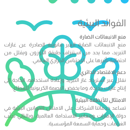
الفوائد البيئية
منع الانبعاثات الضارة
منع الانبعاثات الضارة الغير قانونية الصادرة عن غازات
التبريد، مما يحد من استنزاف طبقة الأوزون ويقلل من
احتمالية تأثيرها على الاحتباس الحراري العالمي.
دعم الاقتصاد الدائري
نقلل عبر استرداد غاز التبريد وإعادة استخدامه، الحاجة إلى
إنتاج غازات جديدة، وما يخفض البصمة الكربونية للقطاع.
الامتثال للأنظمة البيئية
تساعد خدماتنا الشركات على الامتثال للقوانين البيئية في
دولة الإمارات ومعايير الاستدامة العالمية، وبالتالي تجنّب
الغرامات وحماية السمعة المؤسسية.