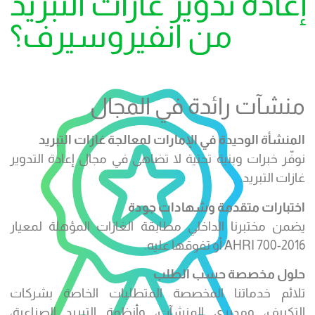
إعادة تدوير غازات التبريد
من انفيروسيرف؟
منشآت رائدة في المجال
المنشأة الوحيدة في الإمارات لمعالجة غازات التبريد
نوفّر خبرات وبنية تحتية لا تضاهى في مجال إعادة التدوير
غازات التبريد.
اختبارات متقدمة وشهادات جودة
يضمن مختبرنا الداخلي مطابقة الغازات المؤهلة لمعيار
AHRI 700-2016 أو تفوقها عليه.
حلول مخصصة حسب الطلب
تلائم خدماتنا المخصصة المتطلبات الخاصة بشركات
التكييف، ومديري المنشآت، وأنظمة التبريد الصناعية،