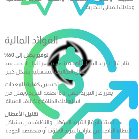
وملاك المباني التجارية.
الفوائد المالية
توفير يصل إلى 50%
يتاح غاز التبريد المعاد تأهيله بنصف سعر الغاز الجديد، مما
يقلل التكاليف التشغيلية بشكل كبير.
تحسين كفاءة المعدات
يعزّز غاز التبريد النقي أداء أنظمة التبريد ويقلل من
استهلاك الطاقة وتكاليف الصيانة.
تقليل الأعطال
يحد استخدام غاز التبريد المؤهّل والنظيف من مشاكل
النظام الناتجة عن غازات التبريد الملوّثة أو منخفضة الجودة.