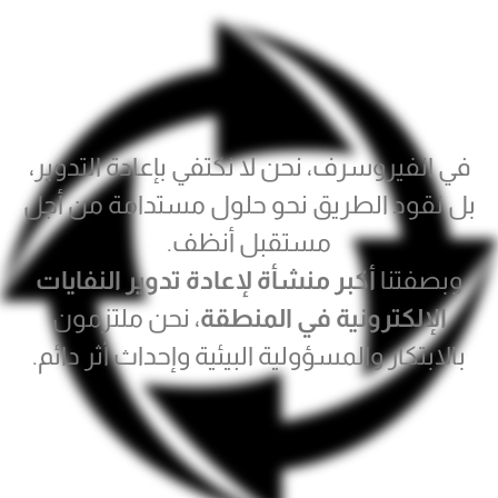
في انفيروسرف، نحن لا نكتفي بإعادة التدوير،
بل نقود الطريق نحو حلول مستدامة من أجل
مستقبل أنظف.
وبصفتنا
أكبر منشأة لإعادة تدوير النفايات
الإلكترونية في المنطقة
، نحن ملتزمون
بالابتكار والمسؤولية البيئية وإحداث أثر دائم.