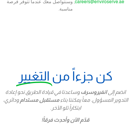
, وسنتواصل معك عندما تتوفر فرصة
careers@enviroserve.ae
مناسبة.
كن جزءاً من
التغيير
انضم إلى
انفيروسرف
وساعدنا في قيادة الطريق نحو إعادة
التدوير المسؤول. معاً يمكننا بناء
مستقبل مستدام
ودائري،
ابتكاراً تلو الآخر.
قدّم الآن وأحدِث فرقاً!